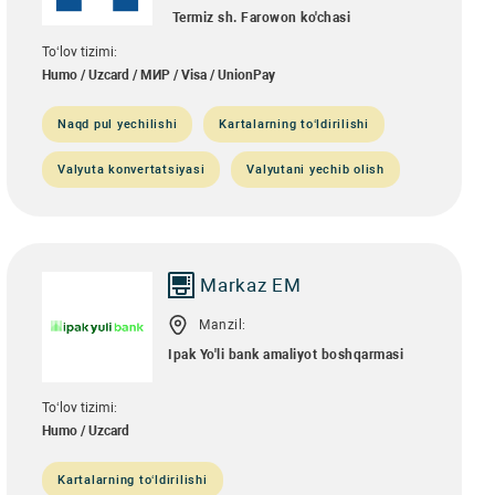
Termiz sh. Farowon ko'chasi
To‘lov tizimi:
Humo / Uzcard / МИР / Visa / UnionPay
Naqd pul yechilishi
Kartalarning to‘ldirilishi
Valyuta konvertatsiyasi
Valyutani yechib olish
Markaz EM
Manzil:
Ipak Yo'li bank amaliyot boshqarmasi
To‘lov tizimi:
Humo / Uzcard
Kartalarning to‘ldirilishi