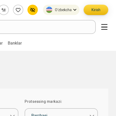
O’zbekcha
Kirish
ar
Banklar
Protsessing markazi:
Barchasi