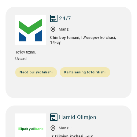
24/7
Manzil:
Chimboy tumani, I.Yusupov ko‘chasi,
14-uy
To‘lov tizimi:
Uzcard
Naqd pul yechilishi
Kartalarning to‘ldirilishi
Hamid Оlimjon
Manzil:
Х.Оlimjon ko'chasi 5-uy