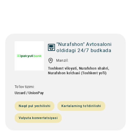
"Nurafshon" Avtosaloni
oldidagi 24/7 budkada
Manzil:
Toshkent viloyati, Nurafshon shahri,
Nurafshon ko'chasi (Тоshkent yo'li)
To‘lov tizimi:
Uzcard / UnionPay
Naqd pul yechilishi
Kartalarning to‘ldirilishi
Valyuta konvertatsiyasi