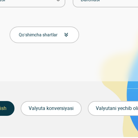
Qo‘shimcha shartlar
rish
Valyuta konversiyasi
Valyutani yechib ol