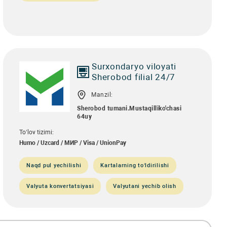
Surxondaryo viloyati
Sherobod filial 24/7
Manzil:
Sherobod tumani.Mustaqilliko'chasi
64uy
To‘lov tizimi:
Humo / Uzcard / МИР / Visa / UnionPay
Naqd pul yechilishi
Kartalarning to‘ldirilishi
Valyuta konvertatsiyasi
Valyutani yechib olish