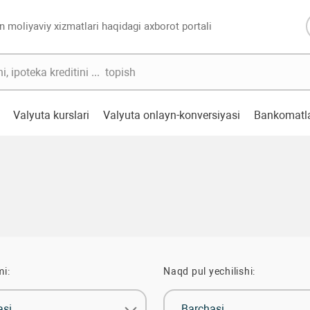
n moliyaviy xizmatlari haqidagi axborot portali
Valyuta kurslari
Valyuta onlayn-konversiyasi
Bankomatl
mi:
Naqd pul yechilishi:
asi
Barchasi