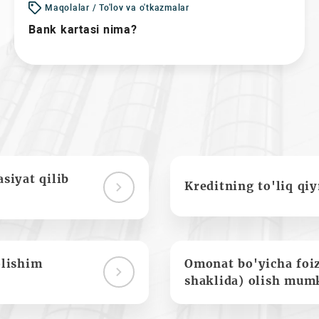
Maqolalar / To'lov va o'tkazmalar
Bank kartasi nima?
siyat qilib
Kreditning to'liq qi
olishim
Omonat bo'yicha foi
shaklida) olish mum