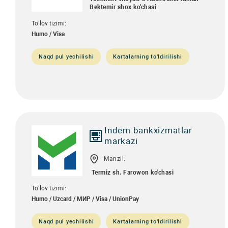
Bektemir shox ko'chasi
To‘lov tizimi:
Humo / Visa
Naqd pul yechilishi
Kartalarning to‘ldirilishi
Indem bankxizmatlar
markazi
Manzil:
Termiz sh. Farowon ko'chasi
To‘lov tizimi:
Humo / Uzcard / МИР / Visa / UnionPay
Naqd pul yechilishi
Kartalarning to‘ldirilishi