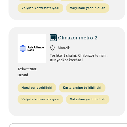
Valyuta konvertatsiyasi
Valyutani yechib olish
Olmazor metro 2
Manzil:
Toshkent shahri, Chilonzor tumani,
Bunyodkor ko‘chasi
To‘lov tizimi:
Uzcard
Naqd pul yechilishi
Kartalarning to‘ldirilishi
Valyuta konvertatsiyasi
Valyutani yechib olish