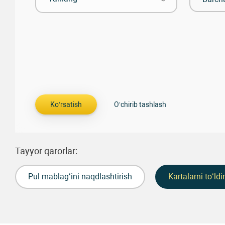
Tayyor qarorlar:
Pul mablag‘ini naqdlashtirish
Kartalarni to‘ldi