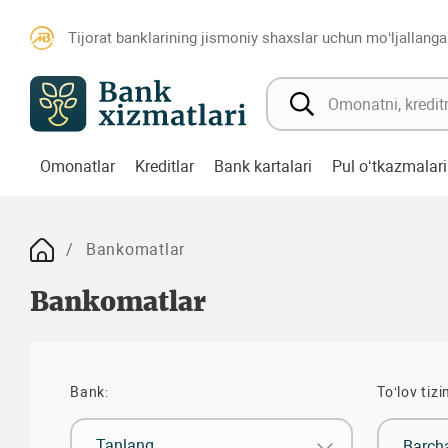
Tijorat banklarining jismoniy shaxslar uchun mo‘ljallanga
Omonatlar
Kreditlar
Bank kartalari
Pul o‘tkazmalari
Bankomatlar
Bankomatlar
Bank:
To‘lov tizi
Tanlang
Barch