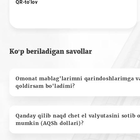
QR-to'lov
Ko‘p beriladigan savollar
Omonat mablag'larimni qarindoshlarimga va
qoldirsam bo'ladimi?
Qanday qilib naqd chet el valyutasini sotib 
mumkin (AQSh dollari)?