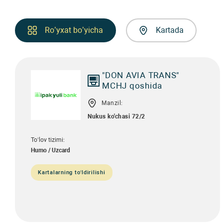
Ro’yxat bo’yicha
Kartada
"DON AVIA TRANS"
MCHJ qoshida
Manzil:
Nukus ko'chasi 72/2
To‘lov tizimi:
Humo / Uzcard
Kartalarning to‘ldirilishi