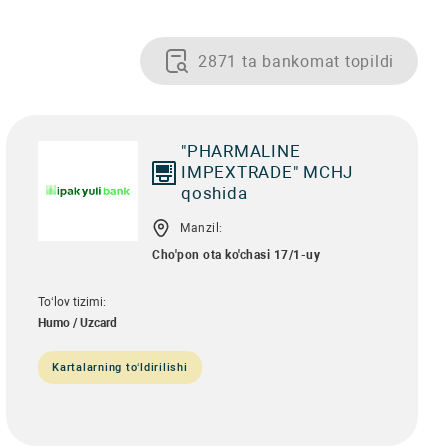
2871 ta bankomat topildi
"PHARMALINE
IMPEXTRADE" MCHJ
qoshida
Manzil:
Cho'pon ota ko'chasi 17/1-uy
To‘lov tizimi:
Humo / Uzcard
Kartalarning to‘ldirilishi