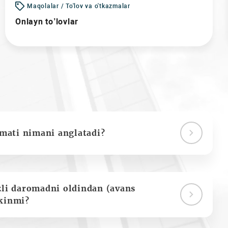
Maqolalar / To'lov va o'tkazmalar
Onlayn to’lovlar
ymati nimani anglatadi?
zli daromadni oldindan (avans
kinmi?