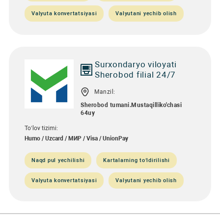
Valyuta konvertatsiyasi
Valyutani yechib olish
Surxondaryo viloyati
Sherobod filial 24/7
Manzil:
Sherobod tumani.Mustaqilliko'chasi
64uy
To‘lov tizimi:
Humo / Uzcard / МИР / Visa / UnionPay
Naqd pul yechilishi
Kartalarning to‘ldirilishi
Valyuta konvertatsiyasi
Valyutani yechib olish