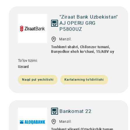
"Ziraat Bank Uzbekistan"
AJ OPERU GRG
P5800UZ
Manzil:
Toshkent shahri, Chilonzor tumani,
Bunyodkor shoh ko‘chasi, 15/ABV uy
To‘lov tizimi:
Uzcard
Naqd pul yechilishi
Kartalarning to‘ldirilishi
Bankomat 22
Manzil:
Toshkent viloyati O'rtachirchik tuman