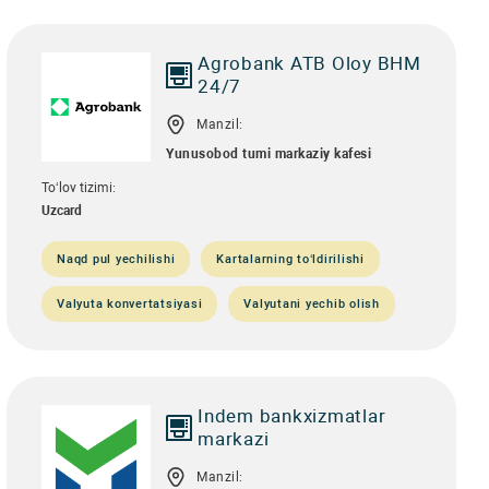
Agrobank ATB Oloy BHM
24/7
Manzil:
Yunusobod tumi markaziy kafesi
To‘lov tizimi:
Uzcard
Naqd pul yechilishi
Kartalarning to‘ldirilishi
Valyuta konvertatsiyasi
Valyutani yechib olish
Indem bankxizmatlar
markazi
Manzil: