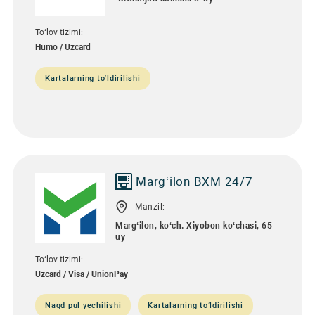
To‘lov tizimi:
Humo / Uzcard
Kartalarning to‘ldirilishi
Marg‘ilon BXM 24/7
Manzil:
Marg‘ilon, ko‘ch. Xiyobon ko‘chasi, 65-
uy
To‘lov tizimi:
Uzcard / Visa / UnionPay
Naqd pul yechilishi
Kartalarning to‘ldirilishi