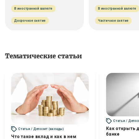
В иностранной валюте
В иностранной валюте
Досрочное снятие
Частичное снятие
Тематические статьи
Статьи / Депоз
Как открыть д
Статьи / Депозит (вклады)
банке
Что такое вклад и как в нем