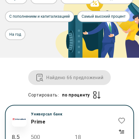
С пополнением и капитализацией
Самый высокий процент
На год
Найдено 66 предложений
Сортировать:
по проценту
Универсал банк
Prime
8.5
500
18