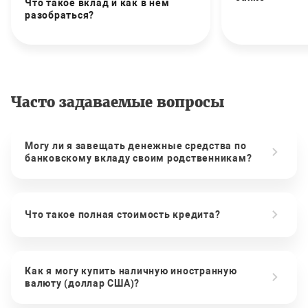
Что такое вклад и как в нем
разобраться?
Часто задаваемые вопросы
Могу ли я завещать денежные средства по
банковскому вкладу своим родственникам?
Что такое полная стоимость кредита?
Как я могу купить наличную иностранную
валюту (доллар США)?