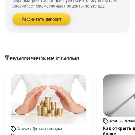
информацию в основные пункты и калькулятор сам
рассчитает ежемесячные проценты по вкладу.
Рассчитать депозит
Тематические статьи
Статьи / Депоз
Как открыть д
Статьи / Депозит (вклады)
банке