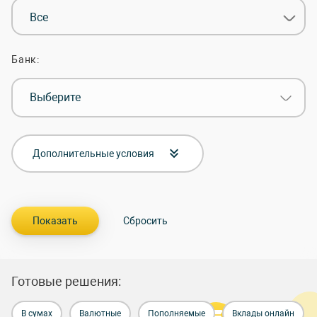
Все
Банк:
Выберите
Дополнительные условия
Готовые решения:
В сумах
Валютные
Пополняемые
Вклады онлайн