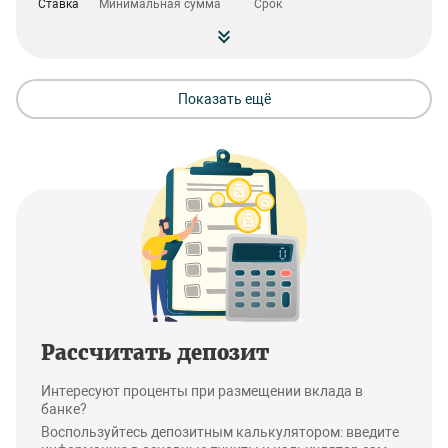
Ставка
Минимальная сумма
Срок
Показать ещё
Рассчитать депозит
Интересуют проценты при размещении вклада в
банке?
Воспользуйтесь депозитным калькулятором: введите