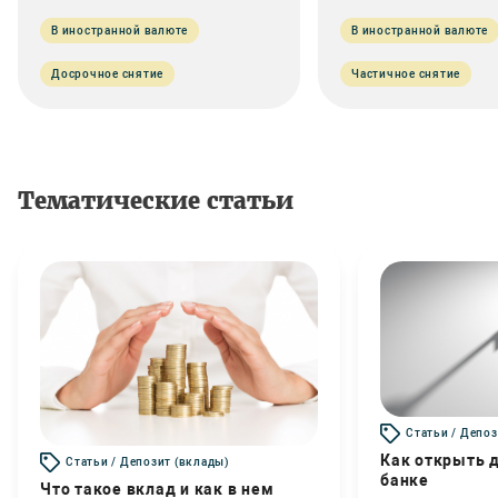
В иностранной валюте
В иностранной валюте
Досрочное снятие
Частичное снятие
Тематические статьи
Статьи / Депоз
Как открыть д
Статьи / Депозит (вклады)
банке
Что такое вклад и как в нем