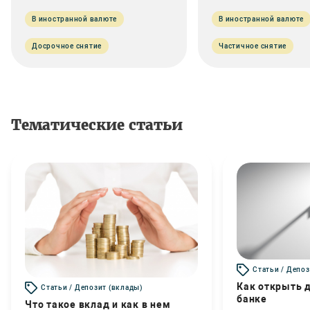
В иностранной валюте
В иностранной валюте
Досрочное снятие
Частичное снятие
Тематические статьи
Статьи / Депоз
Как открыть д
Статьи / Депозит (вклады)
банке
Что такое вклад и как в нем