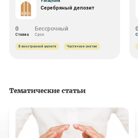
Узнацбанк
Серебряный депозит
0
Бессрочный
Ставка
Срок
С
В иностранной валюте
Частичное снятие
Тематические статьи