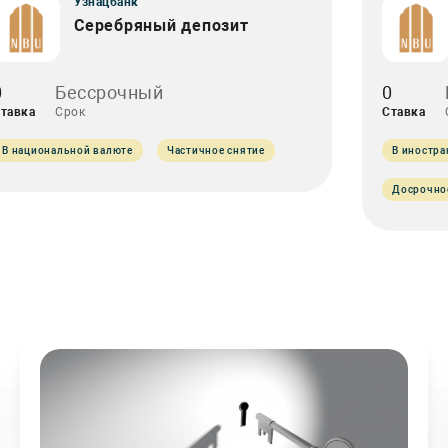
Узнацбанк
Серебряный депозит
0
Бессрочный
0
тавка
Срок
Ставка
В национальной валюте
Частичное снятие
В иностра
Досрочно