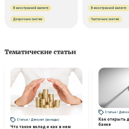
В иностранной валюте
В иностранной валюте
Досрочное снятие
Частичное снятие
Тематические статьи
Статьи / Депоз
Как открыть д
Статьи / Депозит (вклады)
банке
Что такое вклад и как в нем