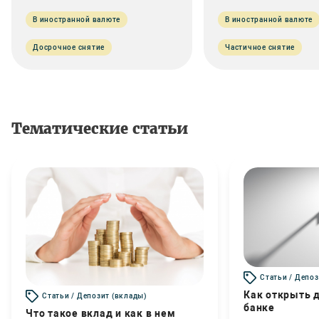
В иностранной валюте
В иностранной валюте
Досрочное снятие
Частичное снятие
Тематические статьи
Статьи / Депоз
Как открыть д
Статьи / Депозит (вклады)
банке
Что такое вклад и как в нем