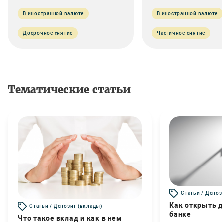
В иностранной валюте
В иностранной валюте
Досрочное снятие
Частичное снятие
Тематические статьи
Статьи / Депоз
Как открыть д
Статьи / Депозит (вклады)
банке
Что такое вклад и как в нем