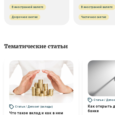
В иностранной валюте
В иностранной валюте
Досрочное снятие
Частичное снятие
Тематические статьи
Статьи / Депоз
Как открыть д
Статьи / Депозит (вклады)
банке
Что такое вклад и как в нем