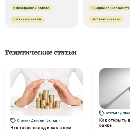
В иностранной валюте
В национальной валюте
Частичное снятие
Частичное снятие
Тематические статьи
Статьи / Депоз
Как открыть д
Статьи / Депозит (вклады)
банке
Что такое вклад и как в нем