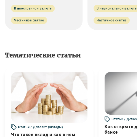
В иностранной валюте
В национальной валюте
Частичное снятие
Частичное снятие
Тематические статьи
Статьи / Депоз
Как открыть д
Статьи / Депозит (вклады)
банке
Что такое вклад и как в нем