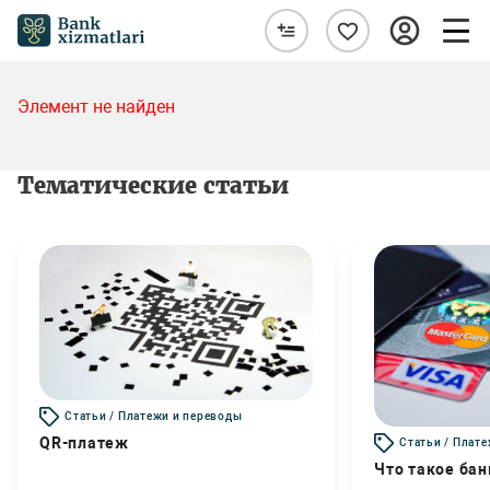
Элемент не найден
Тематические статьи
Статьи / Платежи и переводы
QR-платеж
Статьи / Плат
Что такое бан