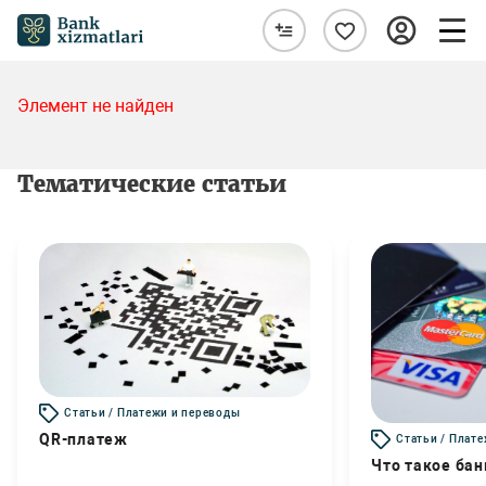
Элемент не найден
Тематические статьи
Статьи / Платежи и переводы
QR-платеж
Статьи / Плат
Что такое бан