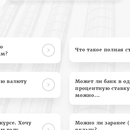
о
Что такое полная с
ам?
ую валюту
Может ли банк в о
процентную ставку
можно...
курсе. Хочу
Можно ли заранее 
м году.
вкладу?