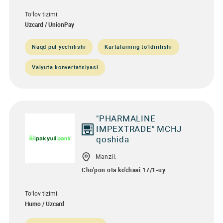
To‘lov tizimi:
Uzcard / UnionPay
Naqd pul yechilishi
Kartalarning to‘ldirilishi
Valyuta konvertatsiyasi
"PHARMALINE
IMPEXTRADE" MCHJ
qoshida
Manzil:
Cho'pon ota ko'chasi 17/1-uy
To‘lov tizimi:
Humo / Uzcard