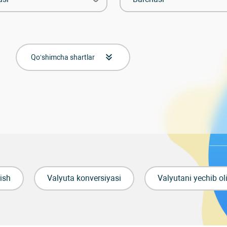
Qo‘shimcha shartlar
rish
Valyuta konversiyasi
Valyutani yechib ol