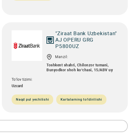
"Ziraat Bank Uzbekistan"
AJ OPERU GRG
P5800UZ
Manzil:
Toshkent shahri, Chilonzor tumani,
Bunyodkor shoh ko‘chasi, 15/ABV uy
To‘lov tizimi:
Uzcard
Naqd pul yechilishi
Kartalarning to‘ldirilishi