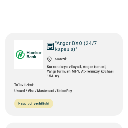
"Angor BXO (24/7
kapsula)"
Manzil:
Surxondaryo viloyati, Angor tumani,
Yangi turmush MFY, At-Termiziy ko'chasi
15A-uy
To‘lov tizimi:
Uzcard / Visa / Mastercard / UnionPay
Naqd pul yechilishi