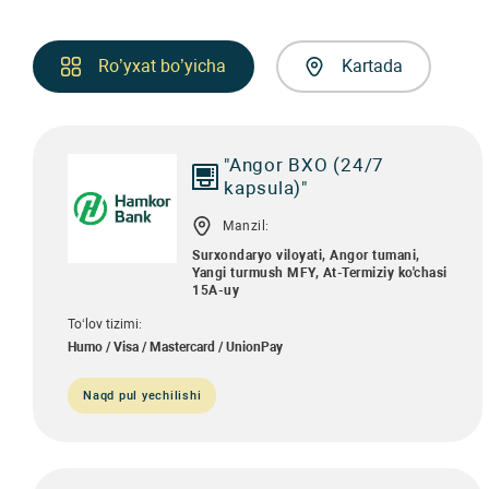
Ro’yxat bo’yicha
Kartada
"Angor BXO (24/7
kapsula)"
Manzil:
Surxondaryo viloyati, Angor tumani,
Yangi turmush MFY, At-Termiziy ko'chasi
15A-uy
To‘lov tizimi:
Humo / Visa / Mastercard / UnionPay
Naqd pul yechilishi