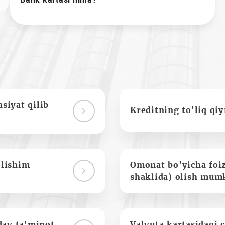
siyat qilib
Kreditning to'liq qi
olishim
Omonat bo'yicha foi
shaklida) olish mum
day ta'minot
Valyuta kartasidagi c