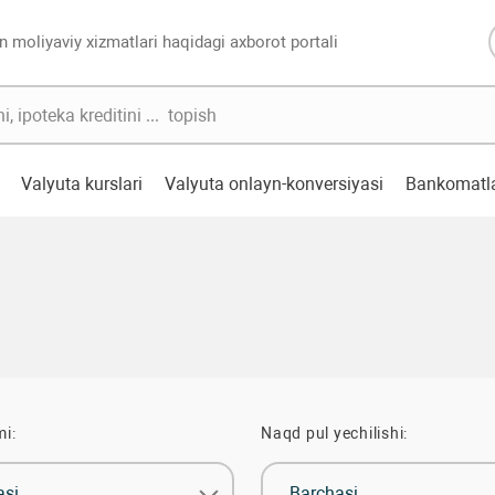
n moliyaviy xizmatlari haqidagi axborot portali
Valyuta kurslari
Valyuta onlayn-konversiyasi
Bankomatl
mi:
Naqd pul yechilishi:
asi
Barchasi