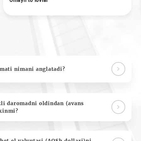
Onlayn to’lovlar
ymati nimani anglatadi?
zli daromadni oldindan (avans
kinmi?
het el valyutasi (AQSh dollari)ni