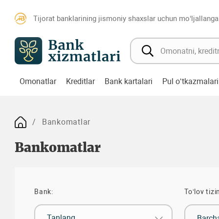
Tijorat banklarining jismoniy shaxslar uchun mo‘ljallanga
Omonatlar
Kreditlar
Bank kartalari
Pul o‘tkazmalari
Bankomatlar
Bankomatlar
Bank:
To‘lov tizi
Tanlang
Barch