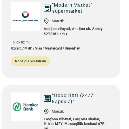
"Modern Market"
supermarket
Manzil:
Аndijon viloyati, Аndijon sh. Аnisiy
koʼchasi, 7-uy
To‘lov tizimi:
Uzcard / МИР / Visa / Mastercard / UnionPay
Naqd pul yechilishi
"Obod BXO (24/7
kapsula)"
Manzil:
Farg'ona viloyati, Farg'ona shahar,
Iftixor MFY, Mustaqillik ko'chasi 67B-
uy