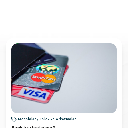
Maqolalar / To'lov va o'tkazmalar
Bank kartasi nima?