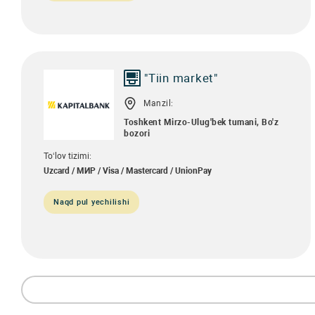
"Tiin market"
Manzil:
Toshkent Mirzo-Ulug'bek tumani, Bo'z
bozori
To‘lov tizimi:
Uzcard / МИР / Visa / Mastercard / UnionPay
Naqd pul yechilishi