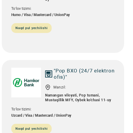
To‘lov tizimi:
Humo / Visa / Mastercard / UnionPay
Naqd pul yechilishi
"Pop BXO (24/7 elektron
ofis)"
Manzil:
Namangan viloyati, Pop tumani,
Mustaqillik MFY, Oybek ko'chasi 11-uy
To‘lov tizimi:
Uzcard / Visa / Mastercard / UnionPay
Naqd pul yechilishi