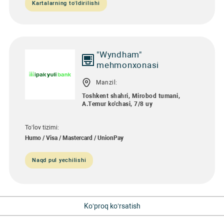
Kartalarning to‘ldirilishi
"Wyndham"
mehmonxonasi
Manzil:
Toshkent shahri, Mirobod tumani,
А.Тemur ko'chasi, 7/8 uy
To‘lov tizimi:
Humo / Visa / Mastercard / UnionPay
Naqd pul yechilishi
Ko‘proq ko‘rsatish