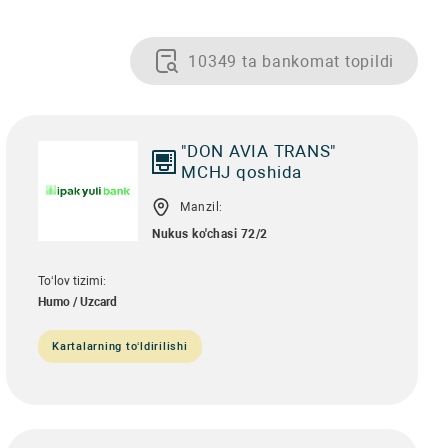
10349 ta bankomat topildi
"DON AVIA TRANS"
MCHJ qoshida
Manzil:
Nukus ko'chasi 72/2
To‘lov tizimi:
Humo / Uzcard
Kartalarning to‘ldirilishi