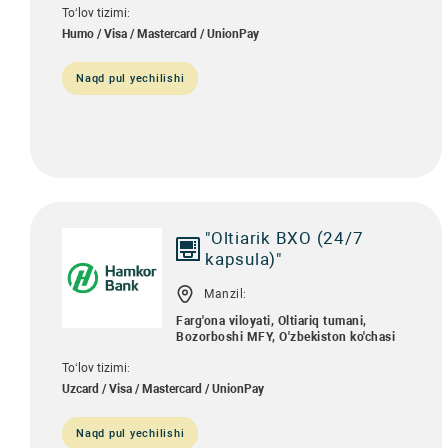
To‘lov tizimi:
Humo / Visa / Mastercard / UnionPay
Naqd pul yechilishi
"Oltiarik BXO (24/7
kapsula)"
Manzil:
Farg'ona viloyati, Oltiariq tumani,
Bozorboshi MFY, O'zbekiston ko'chasi
To‘lov tizimi:
Uzcard / Visa / Mastercard / UnionPay
Naqd pul yechilishi