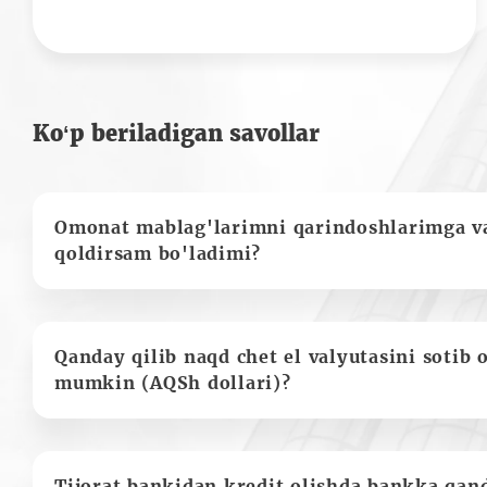
Ko‘p beriladigan savollar
Omonat mablag'larimni qarindoshlarimga va
qoldirsam bo'ladimi?
Qanday qilib naqd chet el valyutasini sotib 
mumkin (AQSh dollari)?
Tijorat bankidan kredit olishda bankka qan