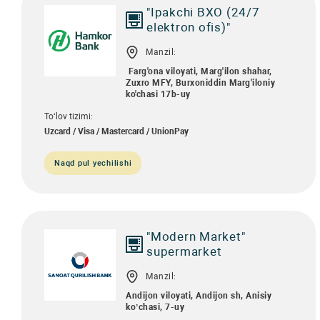
"Ipakchi BXO (24/7
elektron ofis)"
Manzil:
Farg'ona viloyati, Marg'ilon shahar,
Zuxro MFY, Burxoniddin Marg'iloniy
ko'chasi 17b-uy
To‘lov tizimi:
Uzcard / Visa / Mastercard / UnionPay
Naqd pul yechilishi
"Modern Market"
supermarket
Manzil:
Аndijon viloyati, Аndijon sh, Аnisiy
koʼchasi, 7-uy