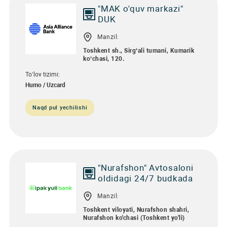
"MAK o'quv markazi"
DUK
Manzil:
Toshkent sh., Sirg‘ali tumani, Kumarik
ko‘chasi, 120.
To‘lov tizimi:
Humo / Uzcard
Naqd pul yechilishi
"Nurafshon" Avtosaloni
oldidagi 24/7 budkada
Manzil:
Toshkent viloyati, Nurafshon shahri,
Nurafshon ko'chasi (Тоshkent yo'li)