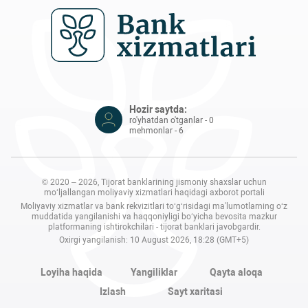
Hozir saytda:
ro'yhatdan o'tganlar - 0
mehmonlar - 6
© 2020 – 2026, Tijorat banklarining jismoniy shaxslar uchun
mo‘ljallangan moliyaviy xizmatlari haqidagi axborot portali
Moliyaviy xizmatlar va bank rekvizitlari to‘g‘risidagi ma'lumotlarning o‘z
muddatida yangilanishi va haqqoniyligi bo‘yicha bevosita mazkur
platformaning ishtirokchilari - tijorat banklari javobgardir.
Oxirgi yangilanish: 10 August 2026, 18:28 (GMT+5)
Loyiha haqida
Yangiliklar
Qayta aloqa
Izlash
Sayt xaritasi