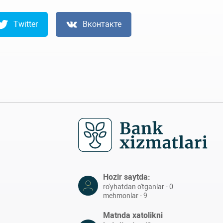
Twitter
Вконтакте
Hozir saytda:
ro'yhatdan o'tganlar - 0
mehmonlar - 9
Matnda xatolikni