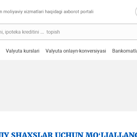
n moliyaviy xizmatlari haqidagi axborot portali
Valyuta kurslari
Valyuta onlayn-konversiyasi
Bankomatl
NIY SHAXSLAR UCHUN MO‘LJALLAN