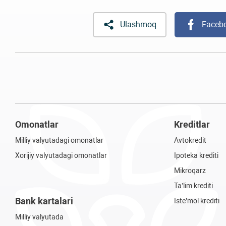
Ulashmoq
Faceb
Omonatlar
Kreditlar
Milliy valyutadagi omonatlar
Avtokredit
Xorijiy valyutadagi omonatlar
Ipoteka krediti
Mikroqarz
Ta’lim krediti
Bank kartalari
Iste’mol krediti
Milliy valyutada