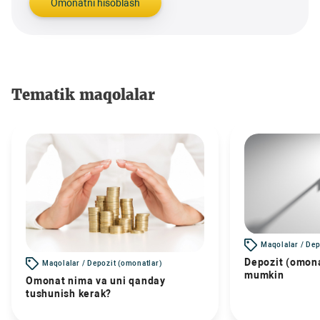
Omonatni hisoblash
Tematik maqolalar
Maqolalar / Dep
Depozit (omona
Maqolalar / Depozit (omonatlar)
mumkin
Omonat nima va uni qanday
tushunish kerak?