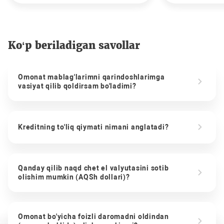
Ko‘p beriladigan savollar
Omonat mablag'larimni qarindoshlarimga
vasiyat qilib qoldirsam bo'ladimi?
Kreditning to'liq qiymati nimani anglatadi?
Qanday qilib naqd chet el valyutasini sotib
olishim mumkin (AQSh dollari)?
Omonat bo'yicha foizli daromadni oldindan