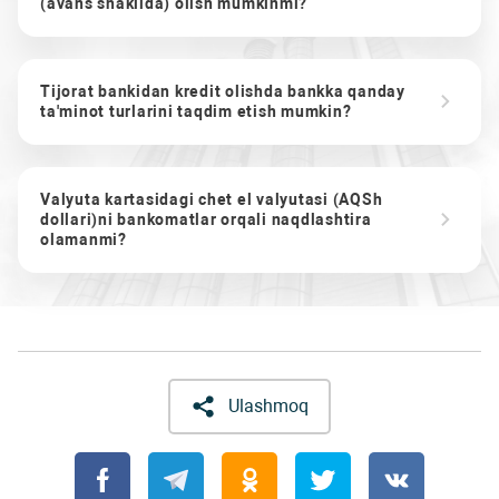
(avans shaklida) olish mumkinmi?
Tijorat bankidan kredit olishda bankka qanday
ta'minot turlarini taqdim etish mumkin?
Valyuta kartasidagi chet el valyutasi (AQSh
dollari)ni bankomatlar orqali naqdlashtira
olamanmi?
Ulashmoq