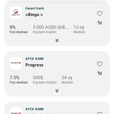
Garant bank
«Bingo »
8%
5 000 AQSh doll...
13 oy
Foiz stavkasi
Eng kam miqdori
Muddati
APEX BANK
Progress
7.5%
500$
24 oy
Foiz stavkasi
Eng kam miqdori
Muddati
APEX BANK