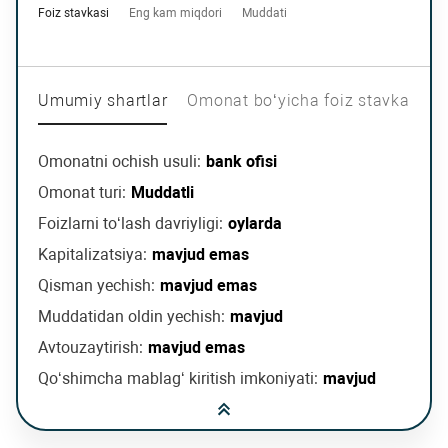
Foiz stavkasi
Eng kam miqdori
Muddati
Umumiy shartlar
Omonat bo‘yicha foiz stavkasi ja
Omonatni ochish usuli:
bank ofisi
Omonat turi:
Muddatli
Foizlarni to‘lash davriyligi:
oylarda
Kapitalizatsiya:
mavjud emas
Qisman yechish:
mavjud emas
Muddatidan oldin yechish:
mavjud
Avtouzaytirish:
mavjud emas
Qo‘shimcha mablag‘ kiritish imkoniyati:
mavjud