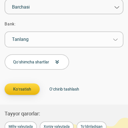
Barchasi
Bank:
Tanlang
Qo‘shimcha shartlar
Tayyor qarorlar:
Milliy valyutada
Xorijiy valyutada
To‘ldiriladigan