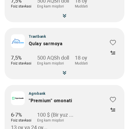
7,5%
500 AQSh doll
18 oy
Foiz stavkasi
Eng kam miqdori
Muddati
Trastbank
Qulay sarmoya
7,5%
500 AQSh doll
18 oy
Foiz stavkasi
Eng kam miqdori
Muddati
Agrobank
"Premium" omonati
6-7%
100 $ (Bir yuz ...
Foiz stavkasi
Eng kam miqdori
13 oy va 24 oy...