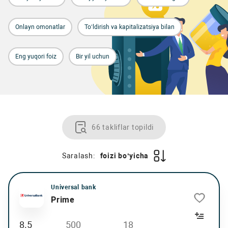
Onlayn omonatlar
To‘ldirish va kapitalizatsiya bilan
Eng yuqori foiz
Bir yil uchun
66 takliflar topildi
Saralash:
foizi bo‘yicha
Universal bank
Prime
8.5
500
18