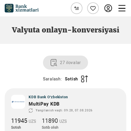
Valyuta onlayn-konversiyasi
27 ilovalar
Saralash:
Sotish
KDB Bank O‘zbekiston
MultiPay KDB
Yangilanish vaqti: 09:28, 07.08.2026
11945
11890
UZS
UZS
Sotish
Sotib olish