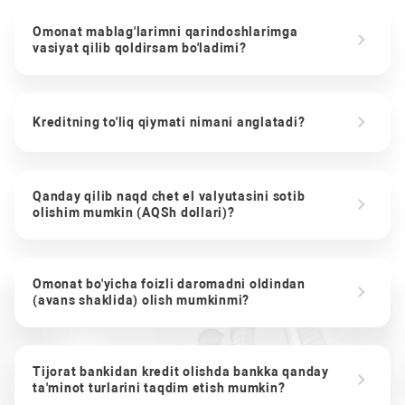
Omonat mablag'larimni qarindoshlarimga
vasiyat qilib qoldirsam bo'ladimi?
Kreditning to'liq qiymati nimani anglatadi?
Qanday qilib naqd chet el valyutasini sotib
olishim mumkin (AQSh dollari)?
Omonat bo'yicha foizli daromadni oldindan
(avans shaklida) olish mumkinmi?
Tijorat bankidan kredit olishda bankka qanday
ta'minot turlarini taqdim etish mumkin?