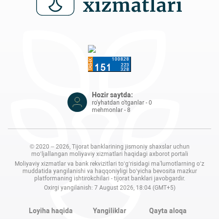
Hozir saytda:
ro'yhatdan o'tganlar - 0
mehmonlar - 8
© 2020 – 2026, Tijorat banklarining jismoniy shaxslar uchun
mo‘ljallangan moliyaviy xizmatlari haqidagi axborot portali
Moliyaviy xizmatlar va bank rekvizitlari to‘g‘risidagi ma'lumotlarning o‘z
muddatida yangilanishi va haqqoniyligi bo‘yicha bevosita mazkur
platformaning ishtirokchilari - tijorat banklari javobgardir.
Oxirgi yangilanish: 7 August 2026, 18:04 (GMT+5)
Loyiha haqida
Yangiliklar
Qayta aloqa