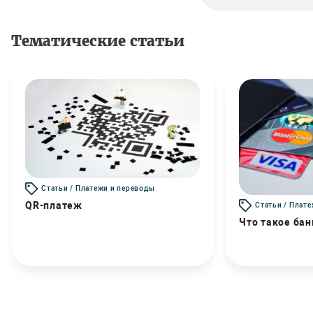
Тематические статьи
Статьи / Платежи и переводы
QR-платеж
Статьи / Плат
Что такое бан