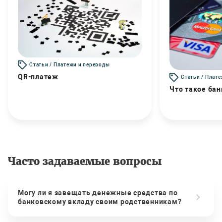
Статьи / Платежи и переводы
QR-платеж
Статьи / Плат
Что такое бан
Часто задаваемые вопросы
Могу ли я завещать денежные средства по
банковскому вкладу своим родственникам?