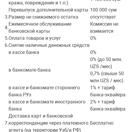
кража, повреждение и т.п.)
Перевыпуск дополнительной карты
100 000 сум
3.
Размер не снижаемого остатка
отсутствует
Ежемесячное обслуживание
Комиссия не
4.
банковской карты
взимается
5.
Оплата товаров и услуг
0%
6.
Снятие наличных денежных средств
в кассе банка
0%
0% (до 50 млн.
UZS /мес)
в банкомате банка
0,7% (свыше 50
млн UZS / мес)
в кассе и банкомате стороннего
1% + тариф
банка РУз
банка-эквайера
в кассе и банкомате иностранного
2% + тариф
банка
банка-эквайера
Доставка карт и банковской
7.
корреспонденции через платежного
Бесплатно
агента (на территории Узб/в РФ)