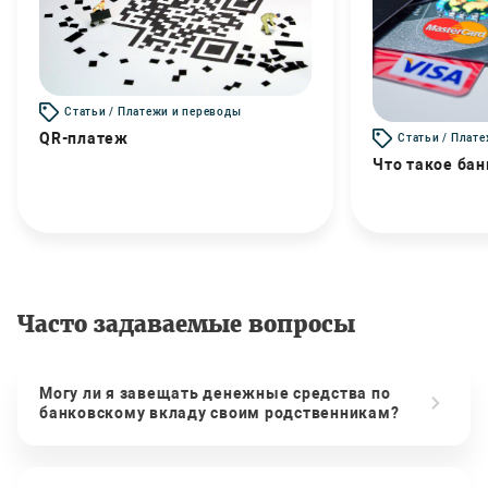
Статьи / Платежи и переводы
QR-платеж
Статьи / Плат
Что такое бан
Часто задаваемые вопросы
Могу ли я завещать денежные средства по
банковскому вкладу своим родственникам?