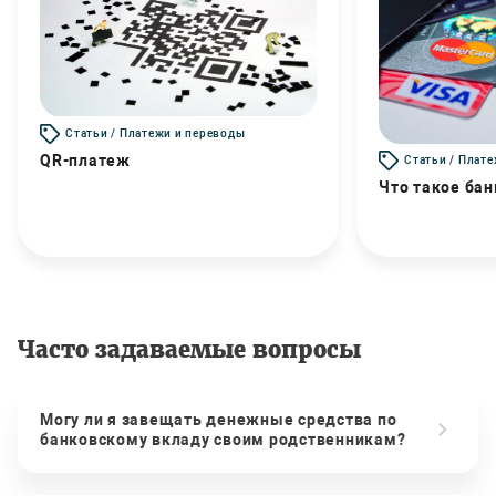
Статьи / Платежи и переводы
QR-платеж
Статьи / Плат
Что такое бан
Часто задаваемые вопросы
Могу ли я завещать денежные средства по
банковскому вкладу своим родственникам?