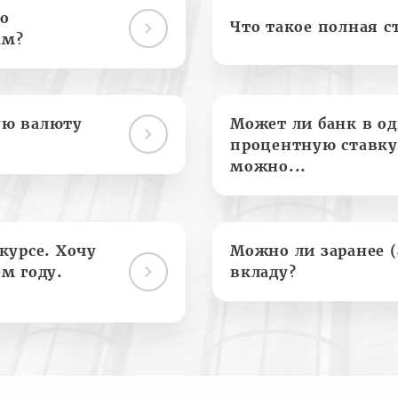
о
Что такое полная с
ам?
ую валюту
Может ли банк в о
процентную ставку
можно...
курсе. Хочу
Можно ли заранее 
м году.
вкладу?