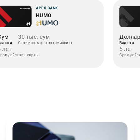
APEX BANK
HUMO
Сум
30 тыс. сум
Долла
алюта
Стоимость карты (эмиссии)
Валюта
5 лет
5 лет
рок действия карты
Срок дейс