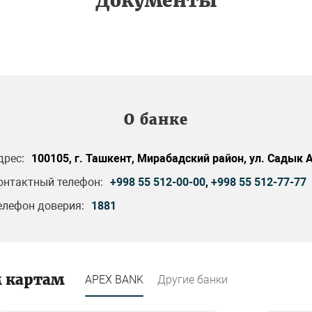
Документы
О банке
дрес:
100105, г. Ташкент, Мирабадский район, ул. Садык 
онтактный телефон:
+998 55 512-00-00
,
+998 55 512-77-77
елефон доверия:
1881
м картам
APEX BANK
Другие банки