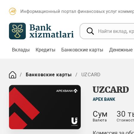
Информационный портал финансовых услуг коммерч
Вклады
Кредиты
Банковские карты
Денежные 
Банковские карты
UZCARD
UZCARD
APEX BANK
Сум
30 т
Валюта
Стоимост
Комиссия за об