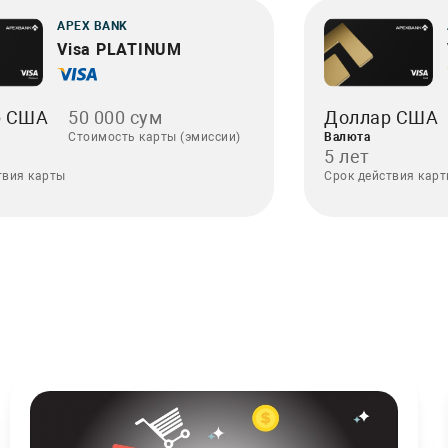
APEX BANK
Visa PLATINUM
Доллар США
р США
50 000 сум
Валюта
Стоимость карты (эмиссии)
5 лет
Срок действия кар
твия карты