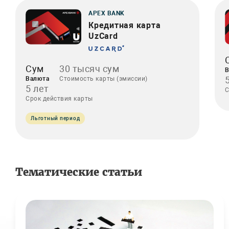
APEX BANK
Кредитная карта
UzCard
Сум
30 тысяч сум
В
Валюта
Стоимость карты (эмиссии)
5 лет
С
Срок действия карты
Льготный период
Тематические статьи