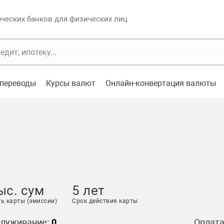
еских банков для физических лиц
переводы
Курсы валют
Онлайн-конвертация валюты
ыс. сум
5 лет
ь карты (эмиссии)
Срок действия карты
служивание:
0
Оплата