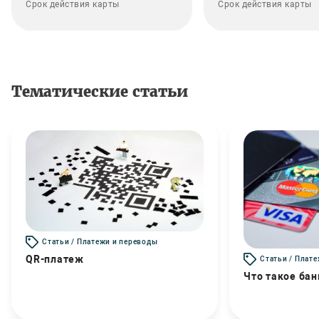
Срок действия карты
Срок действия карты
Тематические статьи
Статьи / Платежи и переводы
QR-платеж
Статьи / Плат
Что такое бан