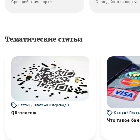
Срок действия карты
Срок действия карты
Тематические статьи
Статьи / Платежи и переводы
QR-платеж
Статьи / Плат
Что такое бан