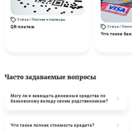
Статьи / Платежи и переводы
QR-платеж
Статьи / Плат
Что такое бан
Часто задаваемые вопросы
Могу ли я завещать денежные средства по
банковскому вкладу своим родственникам?
Что такое полная стоимость кредита?