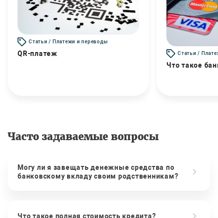
Статьи / Платежи и переводы
QR-платеж
Статьи / Плат
Что такое бан
Часто задаваемые вопросы
Могу ли я завещать денежные средства по
банковскому вкладу своим родственникам?
Что такое полная стоимость кредита?