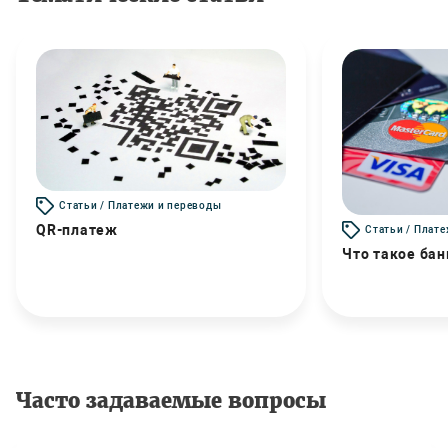
Статьи / Платежи и переводы
QR-платеж
Статьи / Плат
Что такое бан
Часто задаваемые вопросы