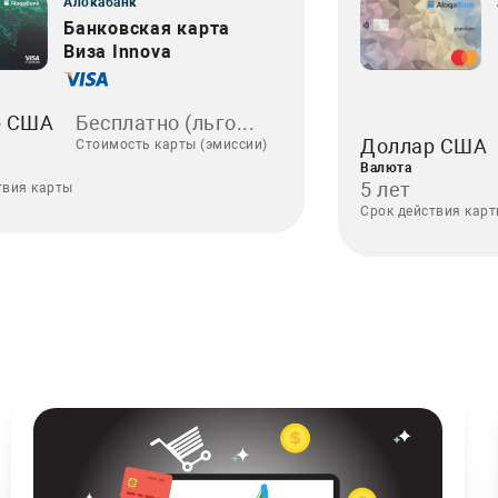
Алокабанк
Банковская карта
Виза Innova
р США
Бесплатно (льго...
Доллар США
Стоимость карты (эмиссии)
Валюта
5 лет
твия карты
Срок действия кар