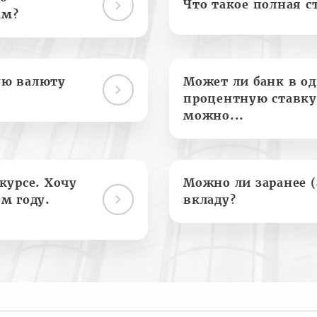
Что такое полная с
ам?
ую валюту
Может ли банк в о
процентную ставку
можно...
курсе. Хочу
Можно ли заранее 
м году.
вкладу?