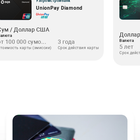
Узпромстройбанк
UnionPay Diamond
Сум / Доллар США
Долла
алюта
от 100 000 сумо...
3 года
Валюта
5 лет
тоимость карты (эмиссии)
Срок действия карты
Срок дейс