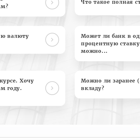
Что такое полная с
ам?
ую валюту
Может ли банк в о
процентную ставку
можно...
курсе. Хочу
Можно ли заранее 
м году.
вкладу?