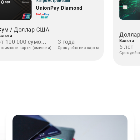
Узпромстройбанк
UnionPay Diamond
Сум / Доллар США
Долла
алюта
от 100 000 сумо...
3 года
Валюта
5 лет
тоимость карты (эмиссии)
Срок действия карты
Срок дейс