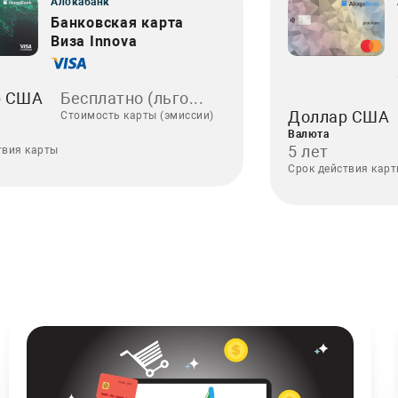
Алокабанк
Банковская карта
Виза Innova
р США
Бесплатно (льго...
Доллар США
Стоимость карты (эмиссии)
Валюта
5 лет
твия карты
Срок действия кар