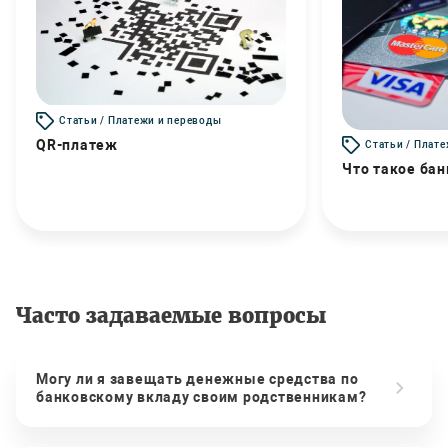
Статьи / Платежи и переводы
QR-платеж
Статьи / Плат
Что такое бан
Часто задаваемые вопросы
Могу ли я завещать денежные средства по
банковскому вкладу своим родственникам?