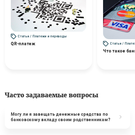
Статьи / Платежи и переводы
QR-платеж
Статьи / Плат
Что такое бан
Часто задаваемые вопросы
Могу ли я завещать денежные средства по
банковскому вкладу своим родственникам?