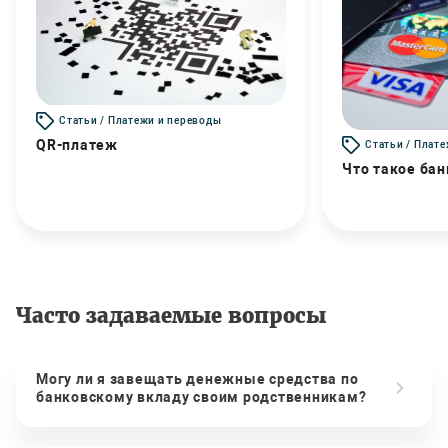
Статьи / Платежи и переводы
QR-платеж
Статьи / Плат
Что такое бан
Часто задаваемые вопросы
Могу ли я завещать денежные средства по
банковскому вкладу своим родственникам?