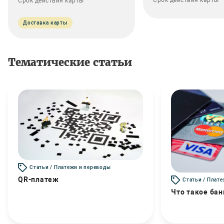
Срок действия карты
Доставка карты
Тематические статьи
Статьи / Платежи и переводы
QR-платеж
Статьи / Плат
Что такое бан