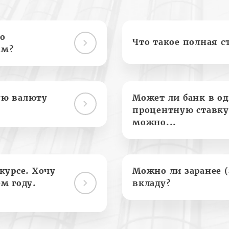
о
Что такое полная с
ам?
ую валюту
Может ли банк в о
процентную ставку
можно...
курсе. Хочу
Можно ли заранее 
м году.
вкладу?