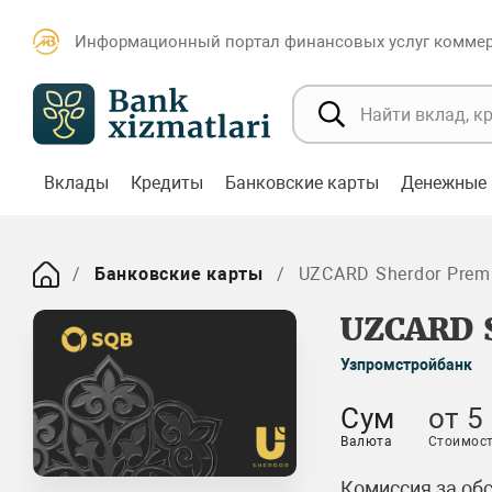
Информационный портал финансовых услуг коммерч
Вклады
Кредиты
Банковские карты
Денежные 
Банковские карты
UZCARD Sherdor Pre
UZCARD 
Узпромстройбанк
Сум
от 5
Валюта
Стоимост
Комиссия за об