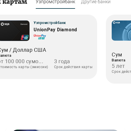
м картам
Узпромстройбанк
Другие банки
Узпромстройбанк
UnionPay Diamond
Сум / Доллар США
Сум
алюта
от 100 000 сумо...
3 года
Валюта
5 лет
тоимость карты (эмиссии)
Срок действия карты
Срок дейс