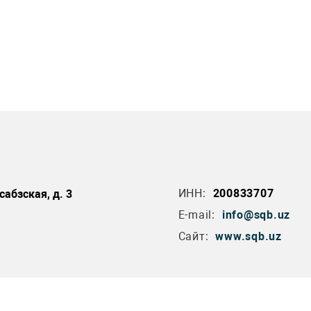
ИНН:
200833707
сабзская, д. 3
E-mail:
info@sqb.uz
Сайт:
www.sqb.uz