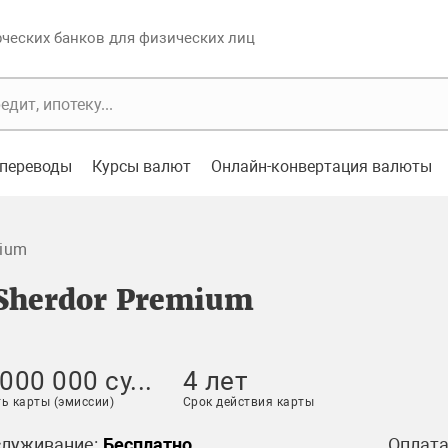
еских банков для физических лиц
переводы
Курсы валют
Онлайн-конвертация валюты
mium
Sherdor Premium
 000 000 су...
4 лет
ь карты (эмиссии)
Срок действия карты
служивание:
Бесплатно
Оплата