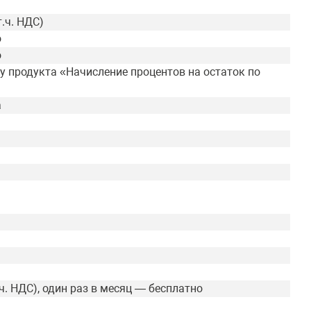
т.ч. НДС)
о
о
у продукта «Начисление процентов на остаток по
а
.ч. НДС), один раз в месяц — бесплатно