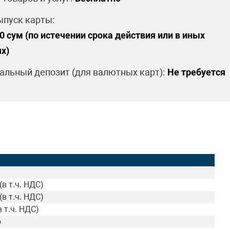
пуск карты:
0 сум (по истечении срока действия или в иных
х)
льный депозит (для валютных карт):
Не требуется
(в т.ч. НДС)
(в т.ч. НДС)
в т.ч. НДС)
о