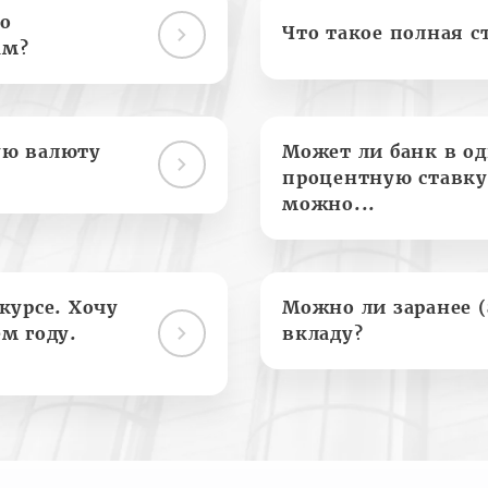
о
Что такое полная с
ам?
ую валюту
Может ли банк в о
процентную ставку
можно...
курсе. Хочу
Можно ли заранее 
м году.
вкладу?