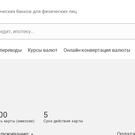
еских банков для физических лиц
переводы
Курсы валют
Онлайн-конвертация валюты
00
5
ь карты (эмиссии)
Срок действия карты
служивание:
-
Оплата