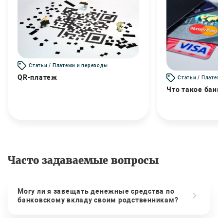
Статьи / Платежи и переводы
QR-платеж
Статьи / Плат
Что такое бан
Часто задаваемые вопросы
Могу ли я завещать денежные средства по
банковскому вкладу своим родственникам?