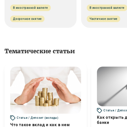
В иностранной валюте
В иностранной валюте
Досрочное снятие
Частичное снятие
Тематические статьи
Статьи / Депоз
Как открыть д
Статьи / Депозит (вклады)
банке
Что такое вклад и как в нем