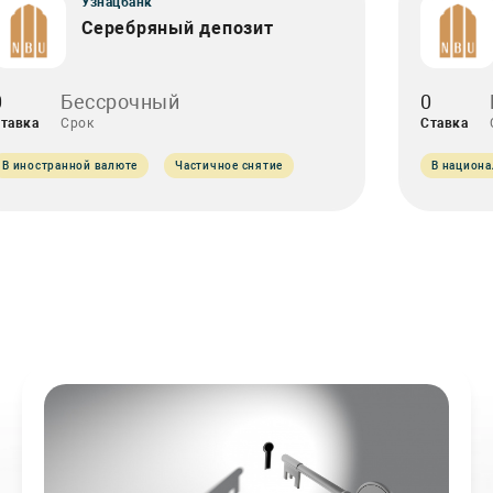
Узнацбанк
Серебряный депозит
0
Бессрочный
0
тавка
Срок
Ставка
В иностранной валюте
Частичное снятие
В национ