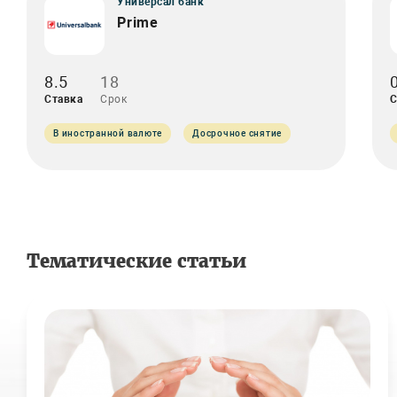
Универсал банк
Prime
8.5
18
Ставка
Срок
С
В иностранной валюте
Досрочное снятие
Тематические статьи