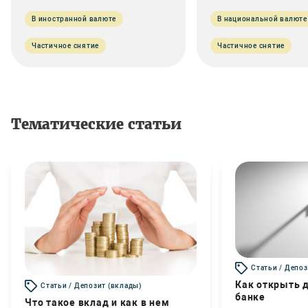
В иностранной валюте
В национальной валюте
Частичное снятие
Частичное снятие
Тематические статьи
Статьи / Депоз
Как открыть д
Статьи / Депозит (вклады)
банке
Что такое вклад и как в нем