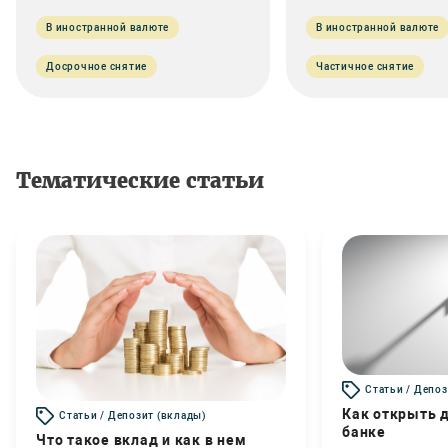
В иностранной валюте
В иностранной валюте
Досрочное снятие
Частичное снятие
Тематические статьи
Статьи / Депоз
Как открыть д
Статьи / Депозит (вклады)
банке
Что такое вклад и как в нем