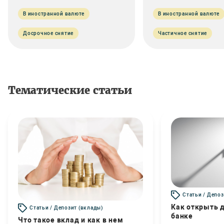
В иностранной валюте
В иностранной валюте
Досрочное снятие
Частичное снятие
Тематические статьи
Статьи / Депоз
Как открыть д
Статьи / Депозит (вклады)
банке
Что такое вклад и как в нем