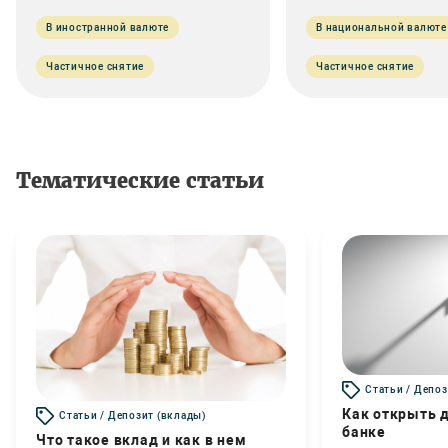
В иностранной валюте
В национальной валюте
Частичное снятие
Частичное снятие
Тематические статьи
Статьи / Депоз
Как открыть д
Статьи / Депозит (вклады)
банке
Что такое вклад и как в нем