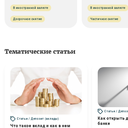
В иностранной валюте
В иностранной валюте
Досрочное снятие
Частичное снятие
Тематические статьи
Статьи / Депоз
Как открыть д
Статьи / Депозит (вклады)
банке
Что такое вклад и как в нем