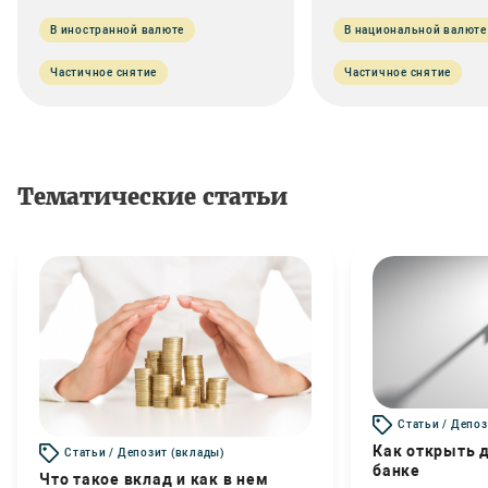
В иностранной валюте
В национальной валюте
Частичное снятие
Частичное снятие
Тематические статьи
Статьи / Депоз
Как открыть д
Статьи / Депозит (вклады)
банке
Что такое вклад и как в нем