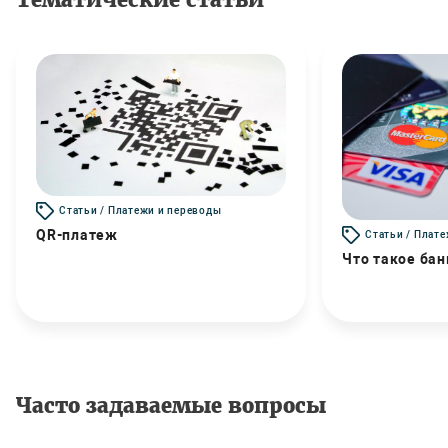
Статьи / Платежи и переводы
QR-платеж
Статьи / Плат
Что такое бан
Часто задаваемые вопросы