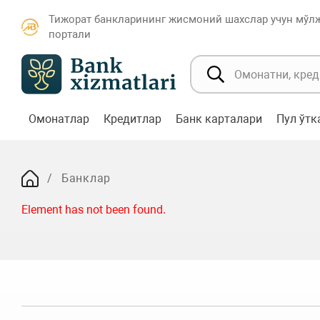
Тижорат банкларининг жисмоний шахслар учун мўл
портали
Омонатлар
Кредитлар
Банк карталари
Пул ўт
Банклар
Element has not been found.