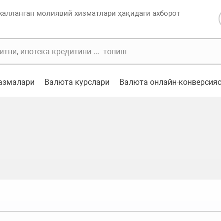
жалланган молиявий хизматлари ҳақидаги ахборот
казмалари
Валюта курслари
Валюта онлайн-конверсия