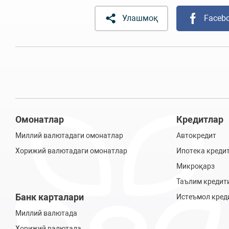
Улашмоқ
Faceb
Омонатлар
Кредитлар
Миллий валютадаги омонатлар
Автокредит
Хорижий валютадаги омонатлар
Ипотека креди
Микроқарз
Таълим кредит
Банк карталари
Истеъмол кред
Миллий валютада
Хорижий валютада