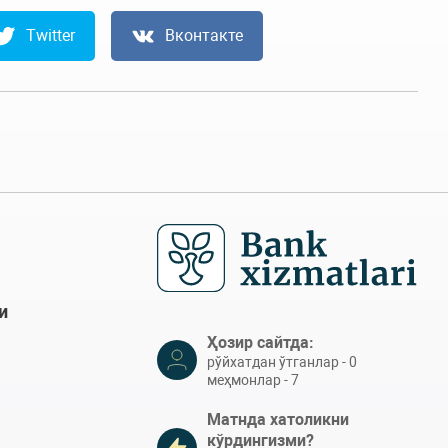
Twitter
Вконтакте
и
Ҳозир сайтда:
рўйхатдан ўтганлар - 0
меҳмонлар - 7
Матнда хатоликни
кўрдингизми?