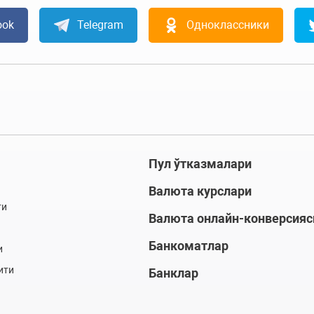
ook
Telegram
Одноклассники
Пул ўтказмалари
Валюта курслари
ти
Валюта онлайн-конверсияс
Банкоматлар
и
ити
Банклар