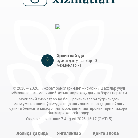
Ҳозир сайтда:
рўйхатдан ўтганлар - 0
меҳмонлар - 1
© 2020 – 2026, Тижорат банкларининг жисмоний шахслар учун
мўлжалланган молиявий хизматлари ҳақидаги ахборот портали
Молиявий хизматлар ва банк реквизитлари тўғрисидаги
маълумотларнинг ўз муддатида янгиланиши ва ҳаққонийлиги
бўйича бевосита мазкур платформанинг иштирокчилари - тижорат
банклари жавобгардир.
Охирги янгиланиш: 7 August 2026, 16:17 (GMT+5)
Лойиҳа ҳақида
Янгиликлар
Қайта алоқа