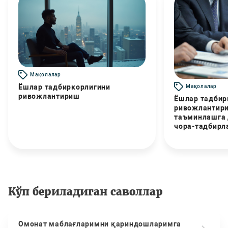
Мақолалар
Ёшлар тадбиркорлигини
Мақолалар
ривожлантириш
Ёшлар тадбир
ривожлантири
таъминлашга
чора-тадбирл
Кўп бериладиган саволлар
Омонат маблағларимни қариндошларимга