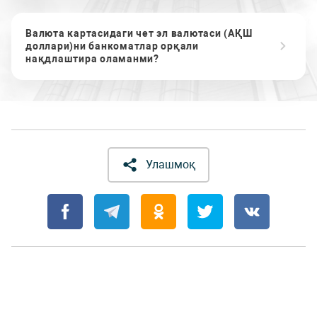
Валюта картасидаги чет эл валютаси (АҚШ
доллари)ни банкоматлар орқали
нақдлаштира оламанми?
Улашмоқ