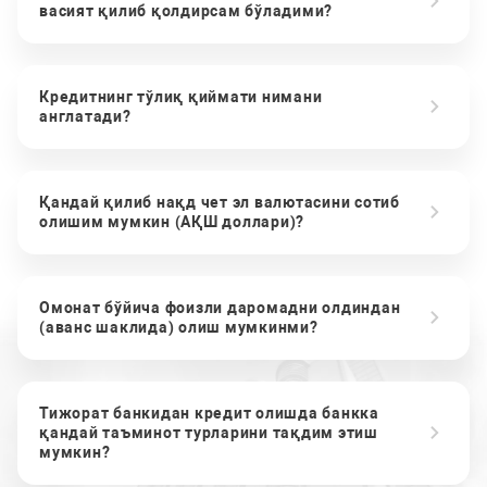
васият қилиб қолдирсам бўладими?
Кредитнинг тўлиқ қиймати нимани
англатади?
Қандай қилиб нақд чет эл валютасини сотиб
олишим мумкин (АҚШ доллари)?
Омонат бўйича фоизли даромадни олдиндан
(аванс шаклида) олиш мумкинми?
Тижорат банкидан кредит олишда банкка
қандай таъминот турларини тақдим этиш
мумкин?