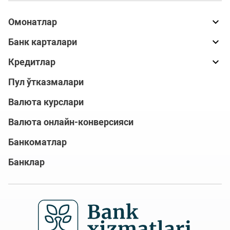
Омонатлар
Банк карталари
Кредитлар
Пул ўтказмалари
Валюта курслари
Валюта онлайн-конверсияси
Банкоматлар
Банклар