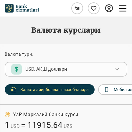
Валюта курслари
Валюта тури:
USD, АҚШ доллари
Валюта айирбошлаш шохобчасида
Мобил и
ЎзР Марказий банки курси
1
= 11915.64
USD
UZS